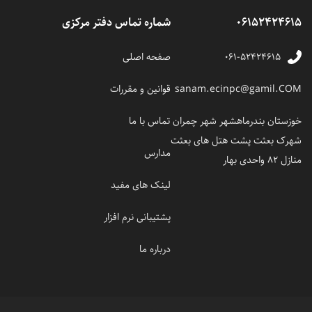
06152424615
شماره تماس دفتر مرکزی
۰۶۱-۵۲۴۲۴۶۱۵
صفحه اصلی
sanam.ecinpc@gamil.COM
قوانین و مقررات
خوزستان بندرماهشهر شهر چمران
تماس با ما
شهرک بعثت پشت هتل های بعثت
مدارس
منازل 82 واحدی بهار
لینک های مفید
پشتیبانی نرم افزار
درباره ما