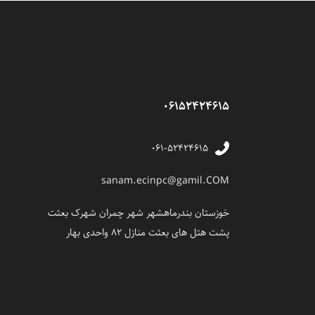
06152424615
۰۶۱-۵۲۴۲۴۶۱۵
sanam.ecinpc@gamil.COM
خوزستان بندرماهشهر شهر چمران شهرک بعثت
پشت هتل های بعثت منازل 82 واحدی بهار