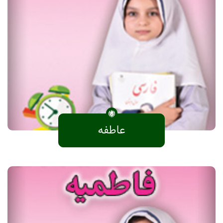
عاطفه