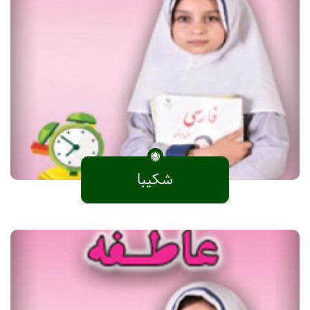
شکیبا