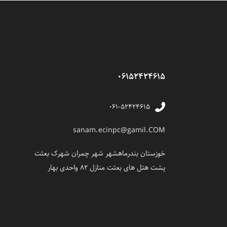
06152424615
۰۶۱-۵۲۴۲۴۶۱۵
sanam.ecinpc@gamil.COM
خوزستان بندرماهشهر شهر چمران شهرک بعثت
پشت هتل های بعثت منازل 82 واحدی بهار