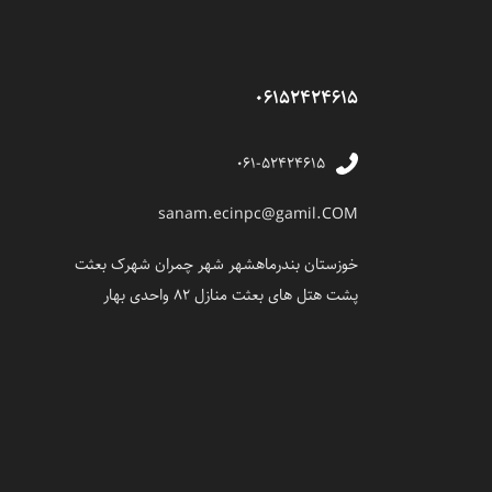
06152424615
۰۶۱-۵۲۴۲۴۶۱۵
sanam.ecinpc@gamil.COM
خوزستان بندرماهشهر شهر چمران شهرک بعثت
پشت هتل های بعثت منازل 82 واحدی بهار