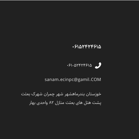
06152424615
۰۶۱-۵۲۴۲۴۶۱۵
sanam.ecinpc@gamil.COM
خوزستان بندرماهشهر شهر چمران شهرک بعثت
پشت هتل های بعثت منازل 82 واحدی بهار