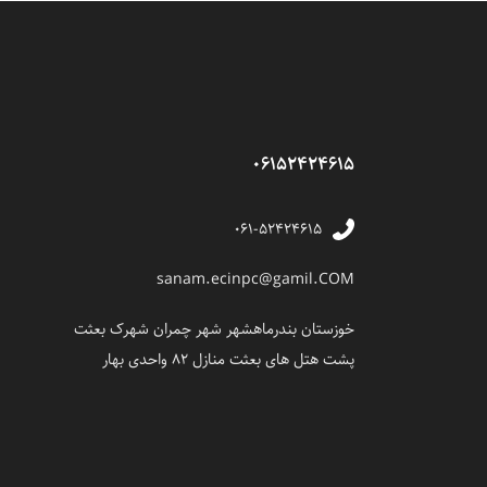
06152424615
۰۶۱-۵۲۴۲۴۶۱۵
sanam.ecinpc@gamil.COM
خوزستان بندرماهشهر شهر چمران شهرک بعثت
پشت هتل های بعثت منازل 82 واحدی بهار