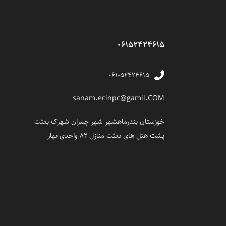
06152424615
۰۶۱-۵۲۴۲۴۶۱۵
sanam.ecinpc@gamil.COM
خوزستان بندرماهشهر شهر چمران شهرک بعثت
پشت هتل های بعثت منازل 82 واحدی بهار