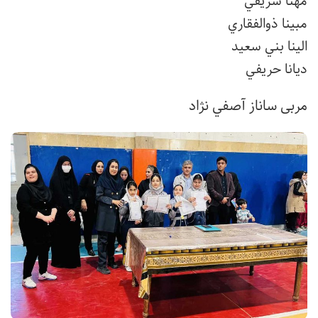
مهتا شريفي
مبينا ذوالفقاري
الينا بني سعيد
ديانا حريفي
مربی ساناز آصفي نژاد