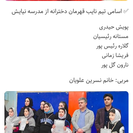
✅ اسامی تیم نایب قهرمان دخترانه از مدرسه نیایش
پویش حیدری
مستانه رئیسیان
گلاره رئیس پور
فریشا زمانی
نارون گل پور
مربی: خانم نسرین علویان