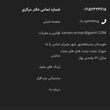
06152424615
شماره تماس دفتر مرکزی
۰۶۱-۵۲۴۲۴۶۱۵
صفحه اصلی
sanam.ecinpc@gamil.COM
قوانین و مقررات
خوزستان بندرماهشهر شهر چمران
تماس با ما
شهرک بعثت پشت هتل های بعثت
مدارس
منازل 82 واحدی بهار
لینک های مفید
پشتیبانی نرم افزار
درباره ما