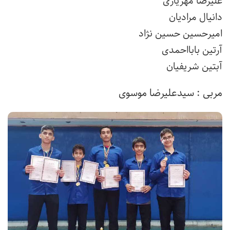
علیرضا مهریاری
دانیال مرادیان
امیرحسین حسین نژاد
آرتین بابااحمدی
آبتین شریفیان
مربی : سیدعلیرضا موسوی